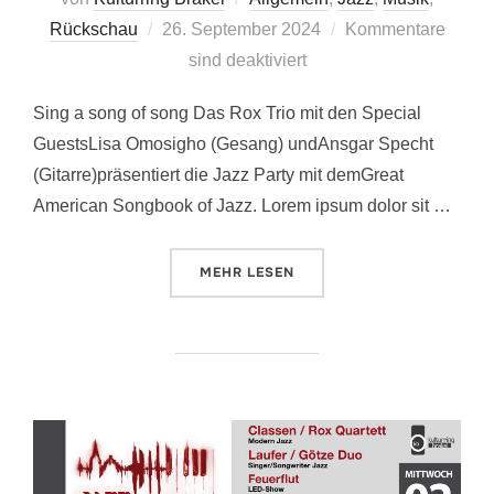
Veröffentlicht
Rückschau
26. September 2024
Kommentare
am
sind deaktiviert
Sing a song of song Das Rox Trio mit den Special
GuestsLisa Omosigho (Gesang) undAnsgar Specht
(Gitarre)präsentiert die Jazz Party mit demGreat
American Songbook of Jazz. Lorem ipsum dolor sit …
ÜBER „JAZZ EXPERIENCE III“
MEHR
LESEN