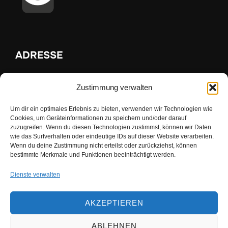
ADRESSE
Zustimmung verwalten
Kulturring Brakel e.V.
Am Thy 15
Um dir ein optimales Erlebnis zu bieten, verwenden wir Technologien wie
33034 Brakel
Cookies, um Geräteinformationen zu speichern und/oder darauf
zuzugreifen. Wenn du diesen Technologien zustimmst, können wir Daten
wie das Surfverhalten oder eindeutige IDs auf dieser Website verarbeiten.
Wenn du deine Zustimmung nicht erteilst oder zurückziehst, können
INFOS
bestimmte Merkmale und Funktionen beeinträchtigt werden.
Dienste verwalten
Kontakt
Impressum
AKZEPTIEREN
Datenschutz
Login
ABLEHNEN
Cookie-Richtlinie (EU)