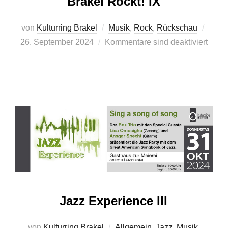
Brakel Rockt! IX
Veröff
von
Kulturring Brakel
Musik
,
Rock
,
Rückschau
am
26. September 2024
Kommentare sind deaktiviert
Jazz Experience III
von
Kulturring Brakel
Allgemein
,
Jazz
,
Musik
,