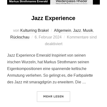
Jazz Experience
von
Kulturring Brakel
Allgemein
,
Jazz
,
Musik
,
Veröffentlicht
Rückschau
6. Februar 2024
Kommentare sind
am
deaktiviert
Jazz Experience Emerald Inspiriert von seinen
irischen Wurzeln, hat Markus Strothmann seinen
Eigenkompositionen eine spannende keltische
Anmutung verliehen. So gelingt es, die Farbpalette
des Jazz mit smaragdgrün zu erweitern. Die …
ÜBER „JAZZ EXPERIENCE“
MEHR
LESEN