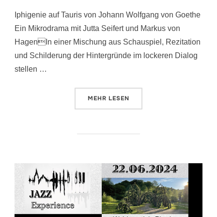
Iphigenie auf Tauris von Johann Wolfgang von Goethe
Ein Mikrodrama mit Jutta Seifert und Markus von
HagenIn einer Mischung aus Schauspiel, Rezitation
und Schilderung der Hintergründe im lockeren Dialog
stellen …
ÜBER „IPHIGENIE AUF TAURIS“
MEHR
LESEN