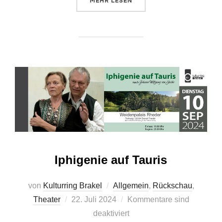
ÜBER „JAZZ EXPERIENCE II“
MEHR
LESEN
Iphigenie auf Tauris
von
Kulturring Brakel
Allgemein
,
Rückschau
,
Veröffentlicht
Theater
22. Juli 2024
Kommentare sind
am
deaktiviert