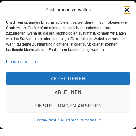
Zustimmung verwalten
Kulturring Brakel e.V.
Am Thy 15
Um dir ein optimales Erlebnis zu bieten, verwenden wir Technologien wie
33034 Brakel
Cookies, um Geräteinformationen zu speichern und/oder darauf
zuzugreifen. Wenn du diesen Technologien zustimmst, können wir Daten
wie das Surfverhalten oder eindeutige IDs auf dieser Website verarbeiten.
Wenn du deine Zustimmung nicht erteilst oder zurückziehst, können
INFOS
bestimmte Merkmale und Funktionen beeinträchtigt werden.
Dienste verwalten
Kontakt
Impressum
AKZEPTIEREN
Datenschutz
Login
ABLEHNEN
Cookie-Richtlinie (EU)
EINSTELLUNGEN ANSEHEN
Cookie-Richtlinie
Datenschutz
Impressum
Datenschutz
Copyright © 2026 Kulturring Brakel e.V.