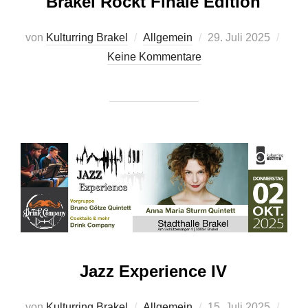
Brakel Rockt Finale Edition
Veröffentlicht
von
Kulturring Brakel
Allgemein
29. Juli 2025
am
Keine Kommentare
Jazz Experience IV
Veröffentlicht
von
Kulturring Brakel
Allgemein
15. Juli 2025