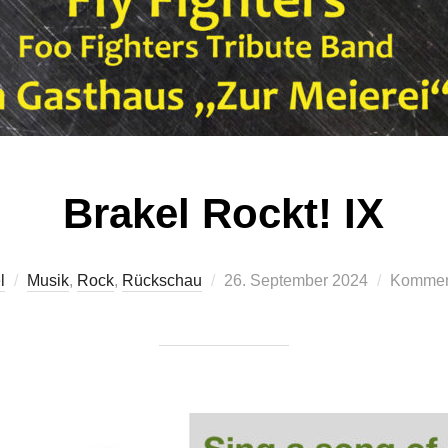
Brakel Rockt! IX
Veröffentlicht
l
Musik
,
Rock
,
Rückschau
26. September 2024
Komment
am