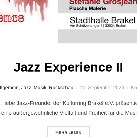
Jazz Experience II
Veröffentlicht
llgemein
,
Jazz
,
Musik
,
Rückschau
23. September 2024
Ko
am
iebe Jazz-Freunde, der Kulturring Brakel e.V. präsentie
 eine außergewöhnliche Vielfalt und Freiheit für die Mus
ÜBER „JAZZ EXPERIENCE II“
MEHR
LESEN