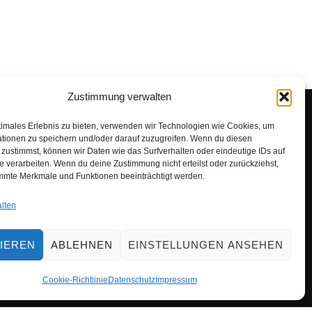
Zustimmung verwalten
NFOS
timales Erlebnis zu bieten, verwenden wir Technologien wie Cookies, um
tionen zu speichern und/oder darauf zuzugreifen. Wenn du diesen
zustimmst, können wir Daten wie das Surfverhalten oder eindeutige IDs auf
takt
e verarbeiten. Wenn du deine Zustimmung nicht erteilst oder zurückziehst,
pressum
mmte Merkmale und Funktionen beeinträchtigt werden.
tenschutz
lten
in
kie-Richtlinie (EU)
IEREN
ABLEHNEN
EINSTELLUNGEN ANSEHEN
Cookie-Richtlinie
Datenschutz
Impressum