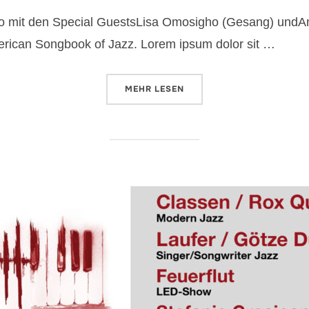
am
o mit den Special GuestsLisa Omosigho (Gesang) undAns
erican Songbook of Jazz. Lorem ipsum dolor sit …
ÜBER „JAZZ EXPERIENCE III“
MEHR
LESEN