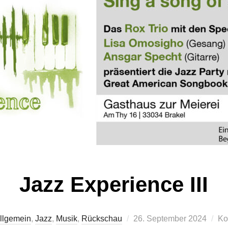
Jazz Experience III
Veröffentlicht
llgemein
,
Jazz
,
Musik
,
Rückschau
26. September 2024
Ko