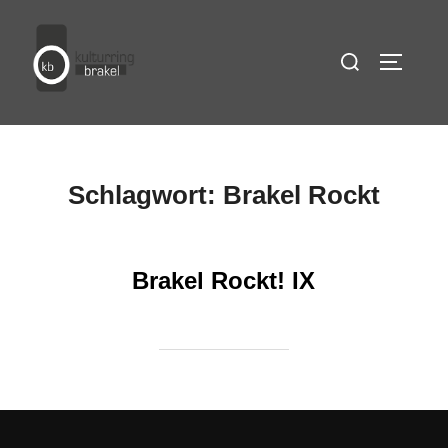
Zum
Inhalt
Suchen
SEITEN
springen
nach:
Schlagwort:
Brakel Rockt
Brakel Rockt! IX