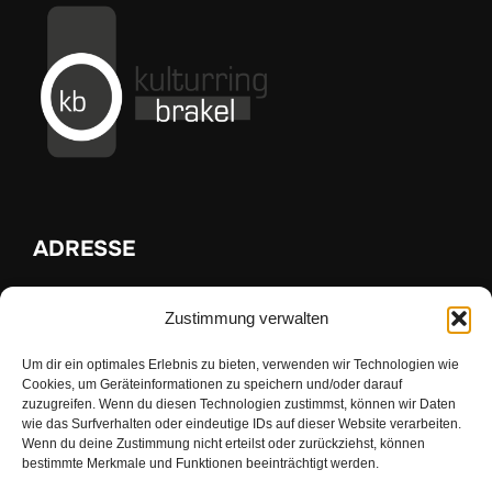
ADRESSE
Zustimmung verwalten
Kulturring Brakel e.V.
Am Thy 15
Um dir ein optimales Erlebnis zu bieten, verwenden wir Technologien wie
33034 Brakel
Cookies, um Geräteinformationen zu speichern und/oder darauf
zuzugreifen. Wenn du diesen Technologien zustimmst, können wir Daten
wie das Surfverhalten oder eindeutige IDs auf dieser Website verarbeiten.
Wenn du deine Zustimmung nicht erteilst oder zurückziehst, können
INFOS
bestimmte Merkmale und Funktionen beeinträchtigt werden.