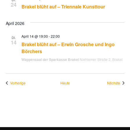
N
24
Brakel blüht auf – Triennale Kunsttour
a
April 2026
v
April 14 @ 19:00
-
22:00
DI.
14
i
Brakel blüht auf – Erwin Grosche und Ingo
Börchers
g
Wappensaal der Sparkasse Brakel
Niehiemer Straße 2, Brakel
a
Veranstaltungen
Veran
Vorherige
Heute
t
Nächste
i
o
n