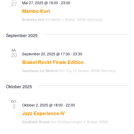
27
Mai 27, 2025 @ 19:00
-
23:00
S
t
Mambo Kurt
Brakeler Hof
Am Markt 1, Brakel, NRW, Germany
e
u
n
September 2025
c
-
SA.
h
20
September 20, 2025 @ 17:30
-
23:30
N
Brakel Rockt Finale Edition
a
e
Gasthaus zur Meierei
Am Thy 16, Brakel, NRW, Germany
v
u
Oktober 2025
i
n
g
DO.
2
Oktober 2, 2025 @ 18:00
-
22:00
d
a
Jazz Experience IV
Stadhalle Brakel
Am Schützenanger 4, Brakel, NRW
t
A