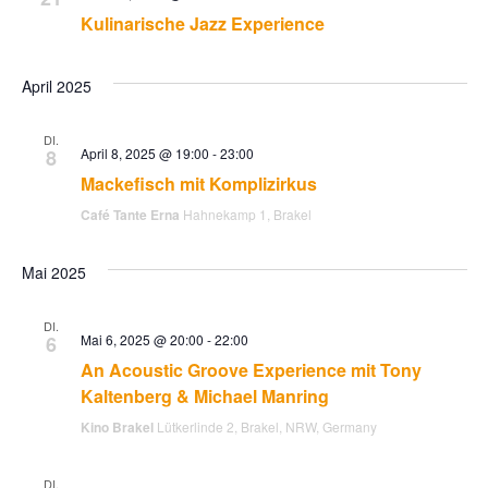
s
l
Kulinarische Jazz Experience
a
e
t
l
n
April 2025
a
.
t
DI.
u
8
April 8, 2025 @ 19:00
-
23:00
l
Mackefisch mit Komplizirkus
n
t
Café Tante Erna
Hahnekamp 1, Brakel
g
u
Mai 2025
A
n
n
DI.
6
Mai 6, 2025 @ 20:00
-
22:00
s
g
An Acoustic Groove Experience mit Tony
Kaltenberg & Michael Manring
i
e
Kino Brakel
Lütkerlinde 2, Brakel, NRW, Germany
c
n
h
DI.