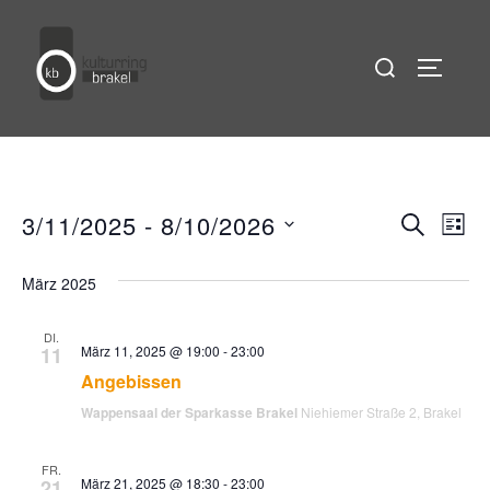
Zum
Inhalt
Suchen
SEITEN
springen
nach:
3/11/2025
 - 
8/10/2026
SUCHE
V
V
LIST
D
e
e
März 2025
a
r
t
r
DI.
a
u
11
März 11, 2025 @ 19:00
-
23:00
Angebissen
m
a
n
w
Wappensaal der Sparkasse Brakel
Niehiemer Straße 2, Brakel
s
n
ä
FR.
h
t
21
März 21, 2025 @ 18:30
-
23:00