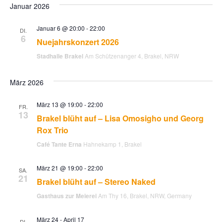
i
Januar 2026
n
o
Januar 6 @ 20:00
-
22:00
DI.
s
6
n
Nuejahrskonzert 2026
i
Stadhalle Brakel
Am Schützenanger 4, Brakel, NRW
c
März 2026
h
März 13 @ 19:00
-
22:00
FR.
13
Brakel blüht auf – Lisa Omosigho und Georg
t
Rox Trio
Café Tante Erna
Hahnekamp 1, Brakel
e
März 21 @ 19:00
-
22:00
SA.
n
21
Brakel blüht auf – Stereo Naked
Gasthaus zur Meierei
Am Thy 16, Brakel, NRW, Germany
,
März 24
-
April 17
DI.