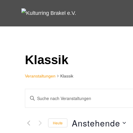
Zum
Inhalt
springen
Klassik
Veranstaltungen
Klassik
V
B
i
e
t
Anstehende
r
Heute
t