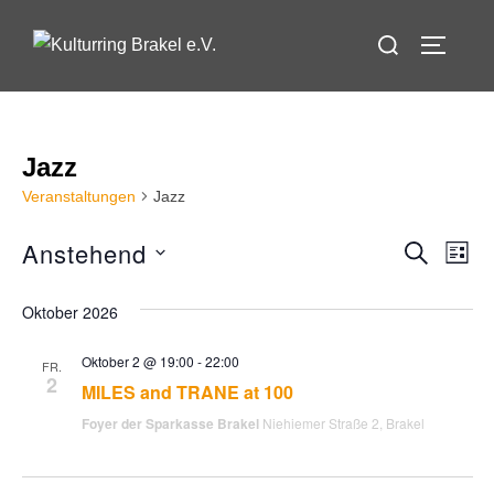
Zum
Suchen
Inhalt
SEITEN
nach:
springen
Jazz
Veranstaltungen
Jazz
Anstehend
SUCHE
V
V
LIST
D
e
e
Oktober 2026
a
r
t
r
Oktober 2 @ 19:00
-
22:00
FR.
a
u
2
MILES and TRANE at 100
m
a
n
Foyer der Sparkasse Brakel
Niehiemer Straße 2, Brakel
w
s
n
ä